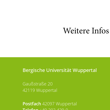
Weitere Info
Bergische Universität Wuppertal
Gaußstraße 20
42119 Wuppertal
Postfach
42097 Wuppertal